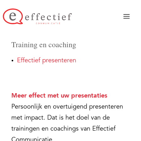
Training en coaching in
effectief presenteren
Training en coaching
Home
Effectief presenteren
Schrijven
Presenteren
Cases
Meer effect met uw presentaties
Blogs
Persoonlijk en overtuigend presenteren
met impact. Dat is het doel van de
Downloads
trainingen en coachings van Effectief
Over
Communicatie.